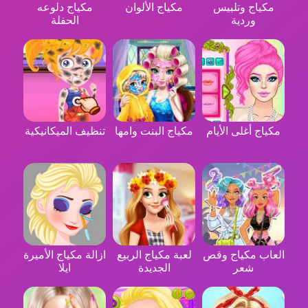
مكياج وتلبيس
مكياج الألوان
مكياج دلوعه
وردية
الحفلة
مكياج أغلى الأيام
مكياج البنت وامها
تنظيف الميكانيكية
العاب مكياج وقص
لعبة مكياج الربيع
ازالة مكياج الأميرة
شعر
الجديدة
ايلا