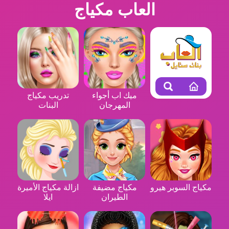
العاب مكياج
ميك اب أجواء
تدريب مكياج
المهرجان
البنات
مكياج السوبر هيرو
مكياج مضيفة
ازالة مكياج الأميرة
الطيران
ايلا