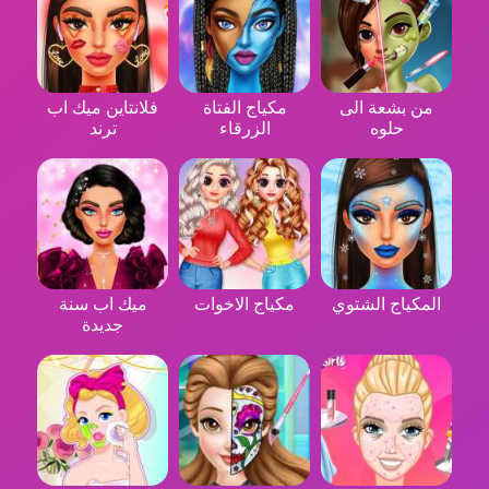
من بشعة الى
مكياج الفتاة
فلانتاين ميك اب
حلوه
الزرقاء
ترند
المكياج الشتوي
مكياج الاخوات
ميك اب سنة
جديدة