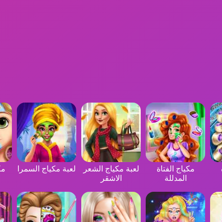
مكياج الفتاة
لعبة مكياج الشعر
لعبة مكياج السمرا
مك
المدللة
الاشقر