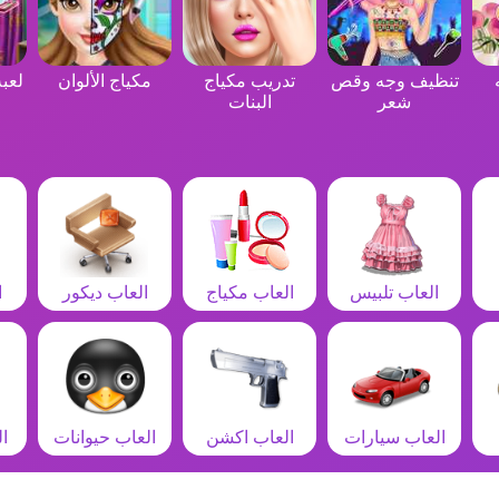
تنظيف وجه وقص
تدريب مكياج
مكياج الألوان
لعبة
شعر
البنات
العاب تلبيس
العاب مكياج
العاب ديكور
ا
العاب سيارات
العاب اكشن
العاب حيوانات
ا