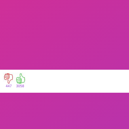
447
3058