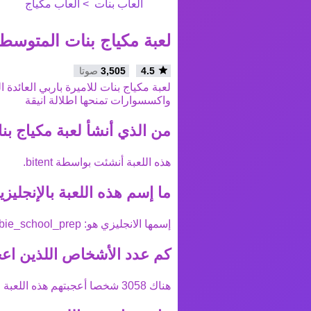
العاب بنات
العاب مكياج
لعبة مكياج بنات المتوسط
4.5
3,505
صوتا
لعبة مكياج بنات للاميرة باربي العائدة
واكسسوارات تمنحها اطلالة انيقة
من الذي أنشأ
لعبة مكياج ب
هذه اللعبة أنشئت بواسطة
bitent
.
ما إسم هذه اللعبة بالإنجليزي
إسمها الانجليزي هو:
bie_school_prep
كم عدد الأشخاص اللذين اعج
هناك
3058
شخصا أعجبتهم هذه اللعبة ع