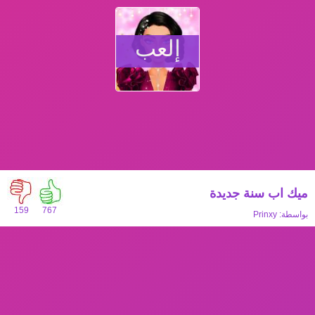
إلعب
ميك اب سنة جديدة
159
767
بواسطة:
Prinxy