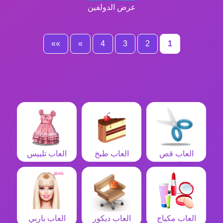
عرض الدولفين
»»
»
4
3
2
1
العاب قص
العاب طبخ
العاب تلبيس
شعر
العاب مكياج
العاب ديكور
العاب باربي