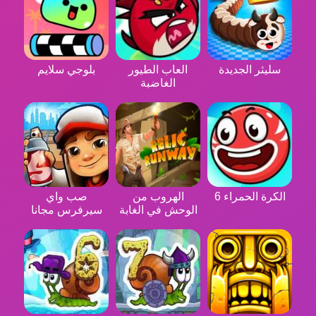
سليثر الجديدة
العاب الطيور
بلوجي سلايم
الغاضبة
الكرة الحمراء 6
الهروب من
صب واي
الوحش في الغابة
سيرفرس مجانا