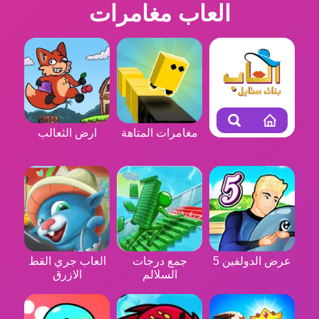
العاب مغامرات
مغامرات المتاهة
ارض الثعالب
عرض الدولفين 5
جمع درجات
العاب جري القط
السلالم
الازرق