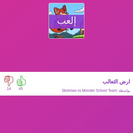
إلعب
ارض الثعالب
14
45
بواسطة:
Stickman vs Monster School Team