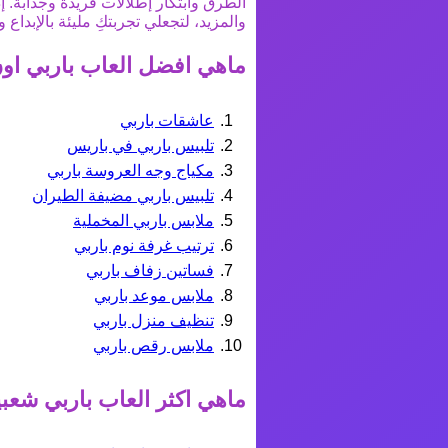
الطرق وابتكار إطلالات فريدة وجذابة. إ
والمزيد، لتجعلي تجربتكِ مليئة بالإبداع و
ماهي افضل
العاب باربي
اون
عاشقات باربي
تلبيس باربي في باريس
مكياج وجه العروسة باربي
تلبيس باربي مضيفة الطيران
ملابس باربي المخملية
ترتيب غرفة نوم باربي
فساتين زفاف باربي
ملابس موعد باربي
تنظيف منزل باربي
ملابس رقص باربي
ماهي اكثر
العاب باربي
شعبية