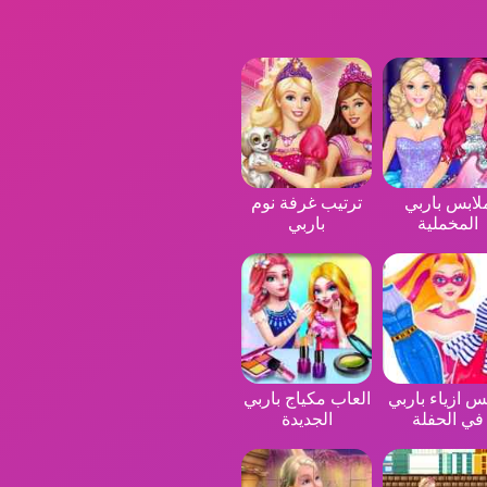
لابس باربي
ترتيب غرفة نوم
المخملية
باربي
يس ازياء باربي
العاب مكياج باربي
في الحفلة
الجديدة