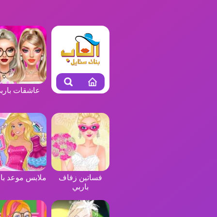
عاشقات بارب
فساتين زفاف
ملابس موعد با
باربي