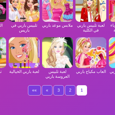
اء
لعبة تلبيس باربي
ملابس موعد باربي
تلبيس باربي في
ال
في الكلية
باريس
بي
العاب مكياج باربي
لعبة تلبيس
لعبة باربي الخيالية
ت
العروسة باربي
»»
»
3
2
1