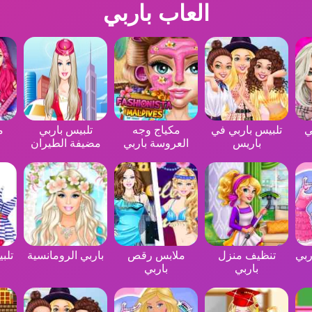
العاب باربي
ي
تلبيس باربي في
مكياج وجه
تلبيس باربي
م
باريس
العروسة باربي
مضيفة الطيران
ربي
تنظيف منزل
ملابس رقص
باربي الرومانسية
تلب
باربي
باربي