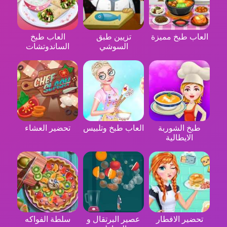
العاب طبخ مميزة
تزيين طبق
العاب طبخ
السوشي
الساندوتشات
طبخ الشوربة
العاب طبخ وتلبيس
تحضير العشاء
الايطالية
تحضير الافطار
عصير البرتقال و
سلطة الفواكه