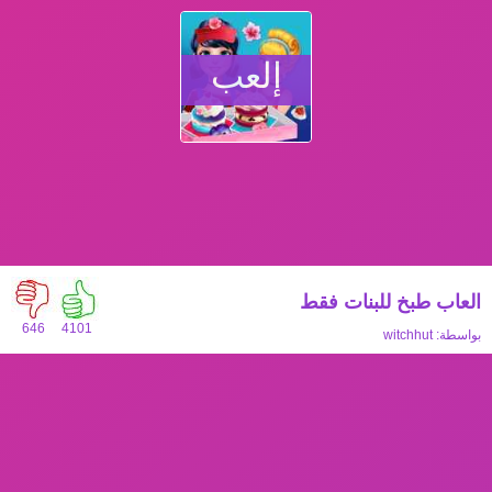
إلعب
العاب طبخ للبنات فقط
646
4101
بواسطة:
witchhut