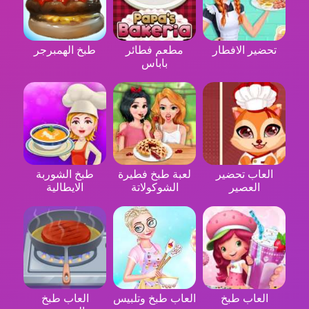
تحضير الافطار
مطعم فطائر
طبخ الهمبرجر
باباس
العاب تحضير
لعبة طبخ فطيرة
طبخ الشوربة
العصير
الشوكولاتة
الايطالية
العاب طبخ
العاب طبخ وتلبيس
العاب طبخ