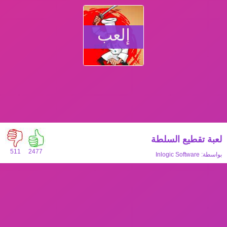
إلعب
لعبة تقطيع السلطة
511
2477
بواسطة:
Inlogic Software