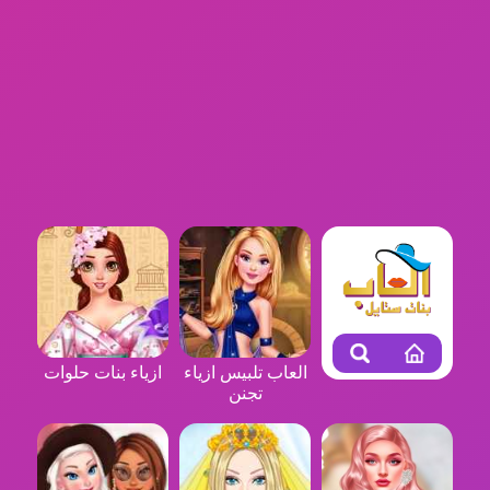
العاب تلبيس ازياء
ازياء بنات حلوات
تجنن