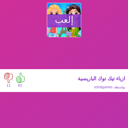
إلعب
ازياء تيك توك الباريسية
11
62
بواسطة:
iclickgames