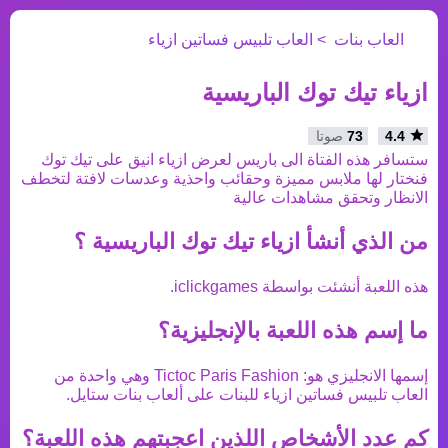
العاب بنات
العاب تلبيس فساتين ازياء
ازياء تيك توك الباريسية
4.4
73
صوتا
ستسافر هذه الفتاة الى باريس لعرض ازياء انيق على تيك توك
فنختار لها ملابس مميزة وحقائب واحذية وعدسات لافتة لتخطف
الانظار وتحقق مشاهدات عالية
من الذي أنشأ
ازياء تيك توك الباريسية
؟
هذه اللعبة أنشئت بواسطة
iclickgames
.
ما إسم هذه اللعبة بالإنجليزية؟
إسمها الانجليزي هو:
Tictoc Paris Fashion
وهي واحدة من
العاب تلبيس فساتين ازياء
للبنات على ألعاب بنات ستايل.
كم عدد الأشخاص اللذين اعجبتهم هذه اللعبة؟