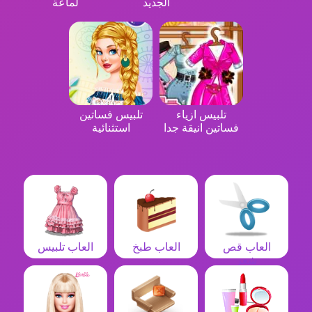
الجديد
لماعة
تلبيس ازياء
تلبيس فساتين
فساتين انيقة جدا
استثنائية
العاب قص
العاب طبخ
العاب تلبيس
شعر