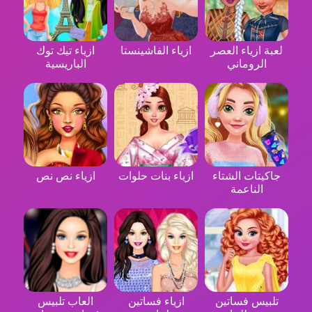
لعبة ازياء العصر
ازياء الفاشينستا
ازياء تيك توك
الروماني
الباريسية
جاكيتات الشتاء
ازياء بنات حلوات
ازياء نص نص
الناعمة
تلبيس فساتين
ازياء فساتين
العاب تلبيس