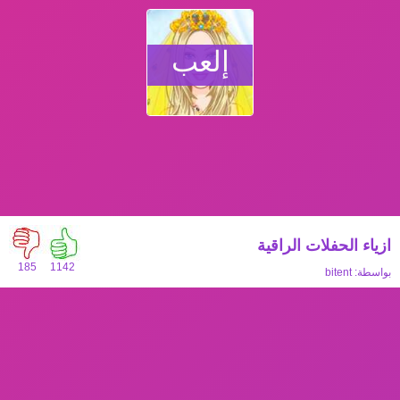
إلعب
ازياء الحفلات الراقية
185
1142
بواسطة:
bitent