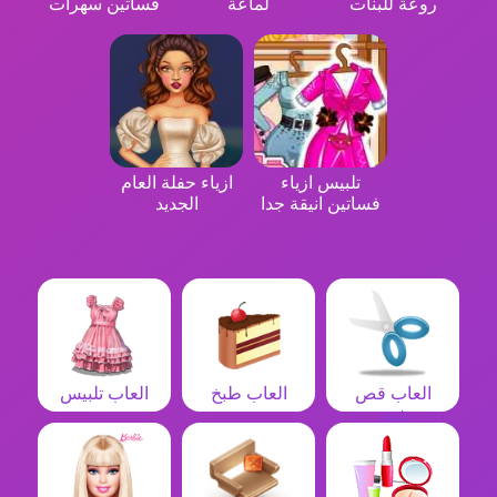
روعة للبنات
لماعة
فساتين سهرات
تلبيس ازياء
ازياء حفلة العام
فساتين انيقة جدا
الجديد
العاب قص
العاب طبخ
العاب تلبيس
شعر