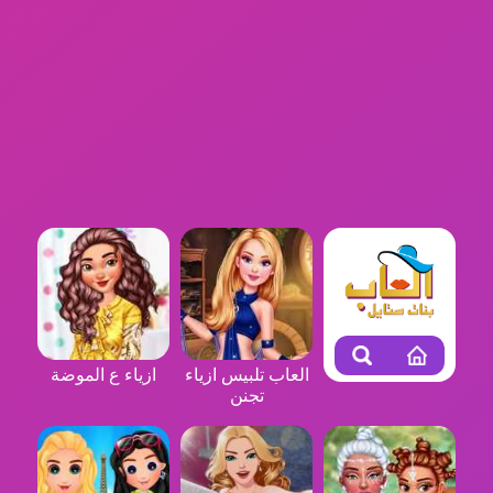
العاب تلبيس ازياء
ازياء ع الموضة
تجنن