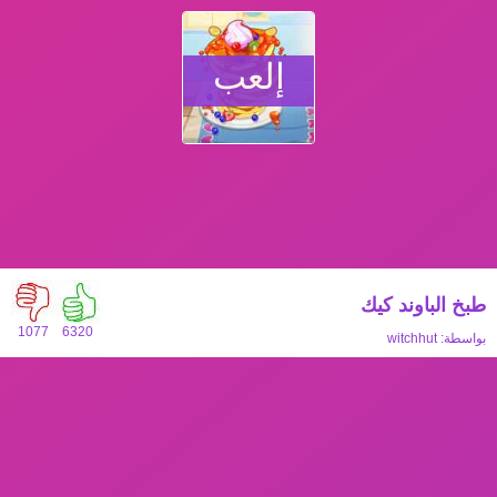
إلعب
طبخ الباوند كيك
1077
6320
بواسطة:
witchhut