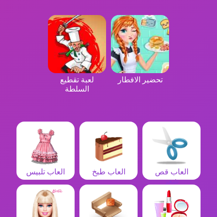
تحضير الافطار
لعبة تقطيع
السلطة
العاب قص
العاب طبخ
العاب تلبيس
شعر