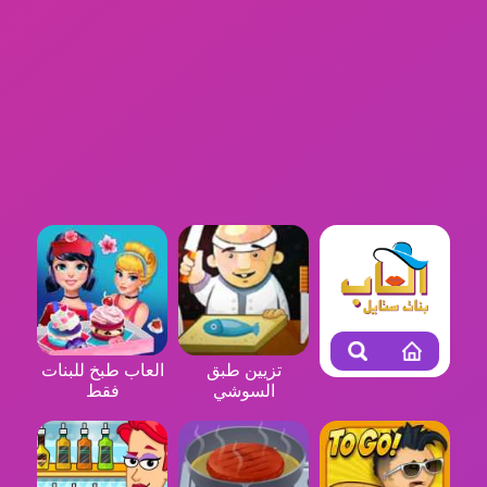
تزيين طبق
العاب طبخ للبنات
السوشي
فقط