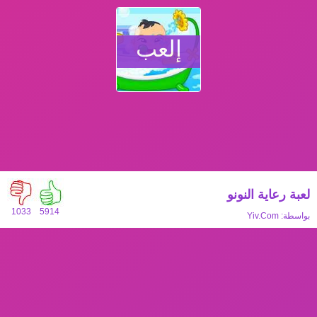
إلعب
لعبة رعاية النونو
1033
5914
بواسطة:
Yiv.Com