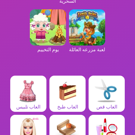
السحرية
لعبة مزرعه العائلة
يوم التخييم
العاب قص
العاب طبخ
العاب تلبيس
شعر