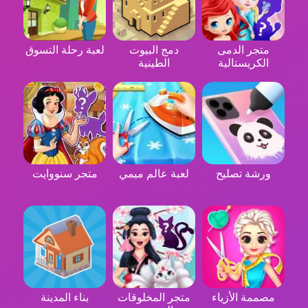
متجر الدمى
دمج البيوت
لعبة رحلة التسوق
الكريستالية
الطينية
ورشة تصليح
لعبة عالم ميمي
متجر سنووايت
مصممة الأزياء
متجر المخلوقات
بناء المدينة