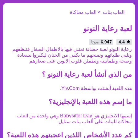
العاب بنات
العاب محاكاة
لعبة رعاية النونو
4.4
6,947
صوتا
رعاية النونو لعبة حضانة نعتني فيها بالاطفال الصغار فننظفهم
ونلبي طلباتهم ونمنحهم ما يكفي من الحنان ليكبروا بسعادة
وصحة وطمأنينة وتطمئن قلوب الابوين على صغارهم
من الذي أنشأ
لعبة رعاية النونو
؟
هذه اللعبة أنشئت بواسطة
Yiv.Com
.
ما إسم هذه اللعبة بالإنجليزية؟
إسمها الانجليزي هو:
Babysitter Day
وهي واحدة من
العاب
محاكاة
للبنات على ألعاب بنات ستايل.
كم عدد الأشخاص اللذين اعجبتهم هذه اللعبة؟