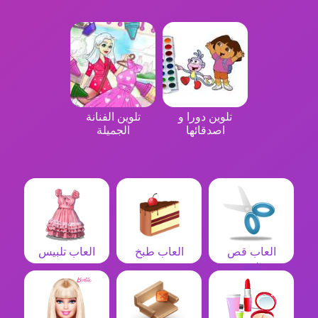
تلوين دورا و
تلوين الفنانة
اصدقائها
الجميلة
العاب قص
العاب طبخ
العاب تلبيس
شعر