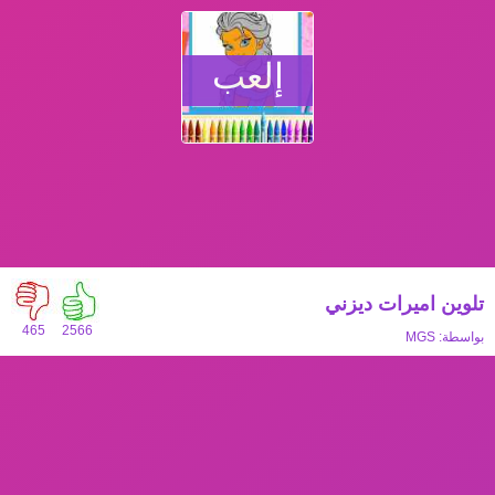
إلعب
تلوين اميرات ديزني
465
2566
بواسطة:
MGS