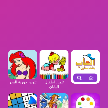
تلوين اطفال
تلوين حورية البحر
اليابان