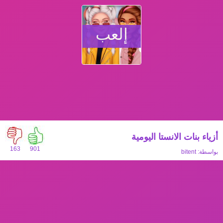
إلعب
أزياء بنات الانستا اليومية
163
901
بواسطة:
bitent