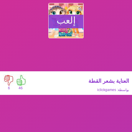
إلعب
العناية بشعر القطة
6
46
بواسطة:
iclickgames