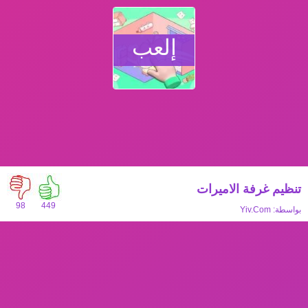
إلعب
تنظيم غرفة الاميرات
98
449
بواسطة:
Yiv.Com