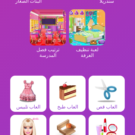
سندريلا
البنات الصغار
لعبة تنظيف
ترتيب فصل
الغرفة
المدرسة
العاب قص
العاب طبخ
العاب تلبيس
شعر