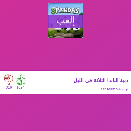
إلعب
دببة الباندا الثلاثة في الليل
316
1624
بواسطة:
FlashTeam