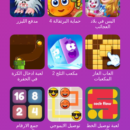
اليس في بلاد
حماية البرتقالة 4
مدفع الليزر
العجائب
العاب الغاز
مكعب الثلج 2
لعبة ادخال الكرة
المكعبات
في الحفرة
لعبة توصيل الخط
توصيل الايموجي
جمع الارقام