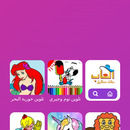
تلوين توم وجيري
تلوين حورية البحر