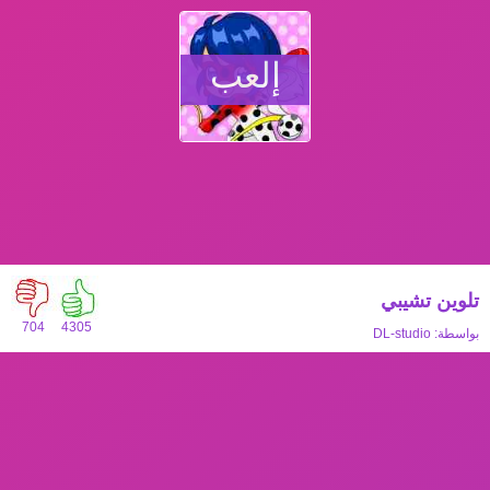
إلعب
تلوين تشيبي
704
4305
بواسطة:
DL-studio