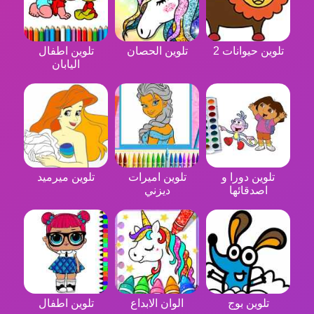
تلوين حيوانات 2
تلوين الحصان
تلوين اطفال
اليابان
تلوين دورا و
تلوين اميرات
تلوين ميرميد
اصدقائها
ديزني
تلوين بوج
الوان الابداع
تلوين اطفال