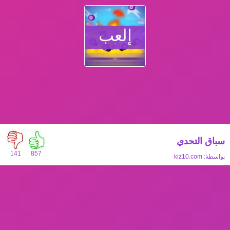
إلعب
سباق التحدي
141
857
بواسطة:
kiz10.com