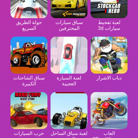
لعبة تفحيط
سباق سيارات
جولة الطريق
سيارات 3d
المحترفين
السريع
دباب الاشرار
لعبة السيارة
سباق الشاحنات
العجيبة
الكبيرة
العاب
لعبة سباق الساحل
حرب السيارات