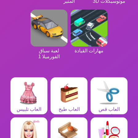
موتوسيكلات 3D
المثير
مهارات القيادة
لعبة سباق
الفورميلا 1
العاب قص
العاب طبخ
العاب تلبيس
شعر