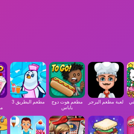
تي
لعبة مطعم البرجر
مطعم هوت دوج
مطعم البطريق 3
باباس
مث