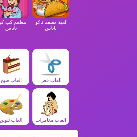
لعبة مطعم تاكو
مطعم كب كي
باباس
باباس
العاب قص
العاب طبخ
شعر
العاب مغامرات
العاب تلوين