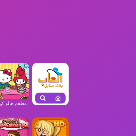
مطعم هالو كي