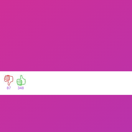
87
348