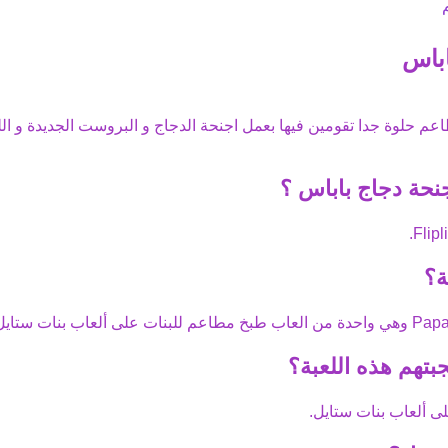
اباس
م حلوة جدا تقومين فيها بعمل اجنحة الدجاج و البروست الجديدة و الل
نحة دجاج باباس
؟
.
Flipl
ة؟
Papa
وهي واحدة من
العاب طبخ مطاعم
للبنات على ألعاب بنات ستايل
بتهم هذه اللعبة؟
ى ألعاب بنات ستايل.