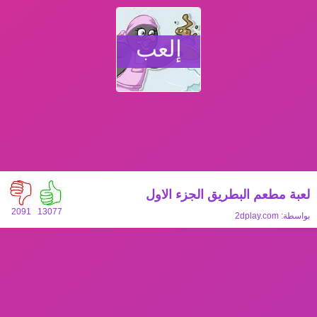
إلعب
لعبة مطعم البطريق الجزء الاول
2091
13077
بواسطة:
2dplay.com