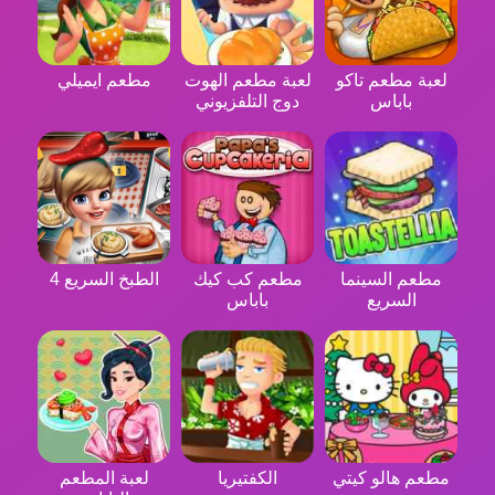
لعبة مطعم تاكو
لعبة مطعم الهوت
مطعم ايميلي
باباس
دوج التلفزيوني
مطعم السينما
مطعم كب كيك
الطبخ السريع 4
السريع
باباس
مطعم هالو كيتي
الكفتيريا
لعبة المطعم