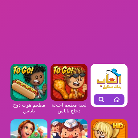
لعبة مطعم اجنحة
مطعم هوت دوج
دجاج باباس
باباس