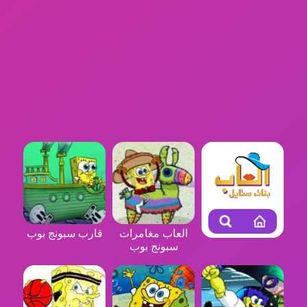
العاب مغامرات
قارب سبونج بوب
سبونج بوب