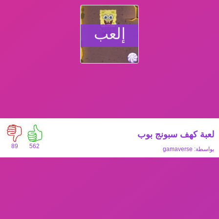
إلعب
لعبة كهف سبونج بوب
89
562
بواسطة:
gamaverse