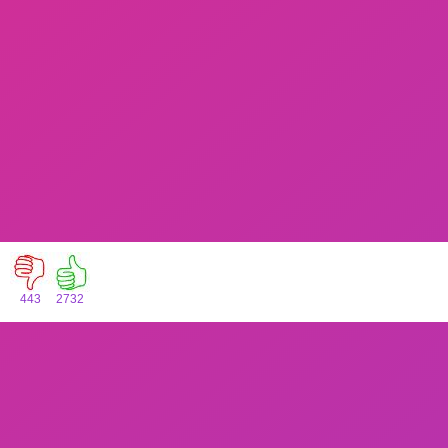
443
2732