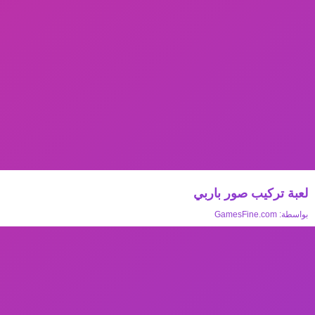
لعبة تركيب صور باربي
بواسطة:
GamesFine.com