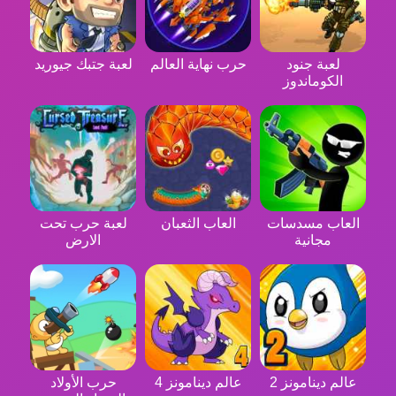
لعبة جنود
حرب نهاية العالم
لعبة جتبك جيوريد
الكوماندوز
العاب مسدسات
العاب الثعبان
لعبة حرب تحت
مجانية
الارض
عالم دينامونز 2
عالم دينامونز 4
حرب الأولاد