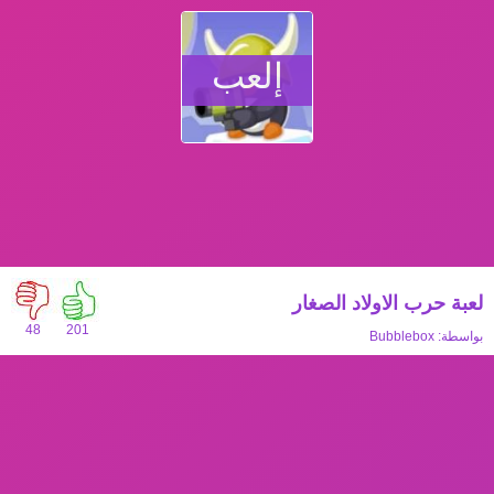
إلعب
لعبة حرب الاولاد الصغار
48
201
بواسطة:
Bubblebox