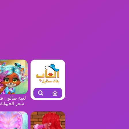
لعبة صالون 
شعر الحيوانا