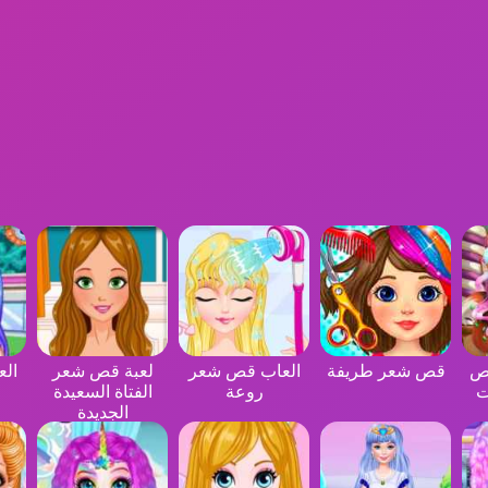
قص
قص شعر طريفة
العاب قص شعر
لعبة قص شعر
ال
ت
روعة
الفتاة السعيدة
الجديدة