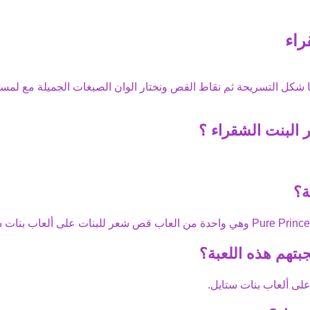
راء
 شكل التسريحة ثم نقاط القص ونختار الوان الصبغات الجميلة مع لمسا
البنت الشقراء
؟
ة؟
Pure Prince
وهي واحدة من
العاب قص شعر
للبنات على ألعاب بنات س
بتهم هذه اللعبة؟
لى ألعاب بنات ستايل.