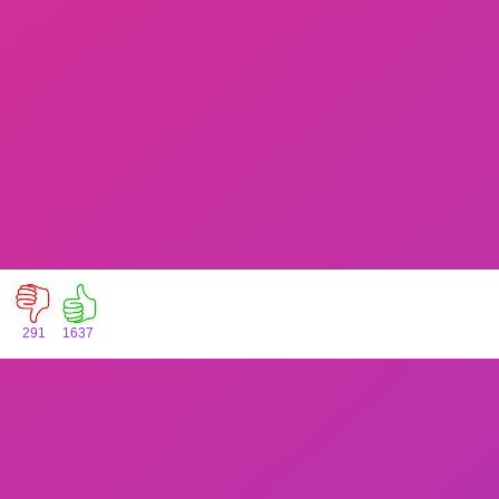
291
1637