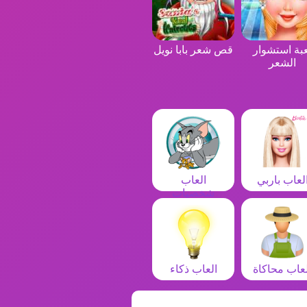
بة استشوار
قص شعر بابا نويل
الشعر
لعاب باربي
العاب
شخصيات
لعاب محاكاة
العاب ذكاء