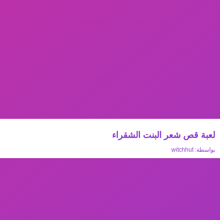
لعبة قص شعر البنت الشقراء
بواسطة:
witchhut